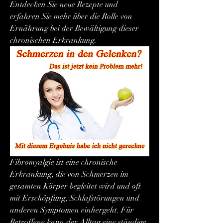
Entdecken Sie neue Rezepte und 
erfahren Sie mehr über die Rolle von 
Ernährung bei der Bewältigung dieser 
chronischen Erkrankung.
Fibromyalgie ist eine chronische 
Erkrankung, die von Schmerzen im 
gesamten Körper begleitet wird und oft 
mit Erschöpfung, Schlafstörungen und 
anderen Symptomen einhergeht. Für 
Betroffene kann der Alltag eine ständige 