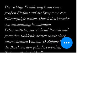
Die richtige Ernährung kann einen 
großen Einfluss auf die Symptome von 
Fibromyalgie haben. Durch den Verzehr 
von entzündungshemmenden 
Lebensmitteln, ausreichend Protein und 
gesunden Kohlenhydraten sowie einer 
ausreichenden Vitamin-D-Zufuhr können 
die Beschwerden gelindert werden. 
Zudem sollte individuellen 
Unverträglichkeiten durch eine gezielte 
Ernährungsumstellung Beachtung 
geschenkt werden. Bei Fragen und 
Unsicherheiten ist es ratsam, die durch 
weit verbreitete 
Muskelschmerzen,Ernährungsdocs: 
Ernährung bei Fibromyalgie