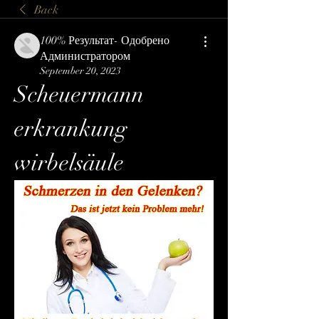
Back
100% Результат- Одобрено
Администратором
September 20, 2023
Scheuermann 
erkrankung 
wirbelsäule