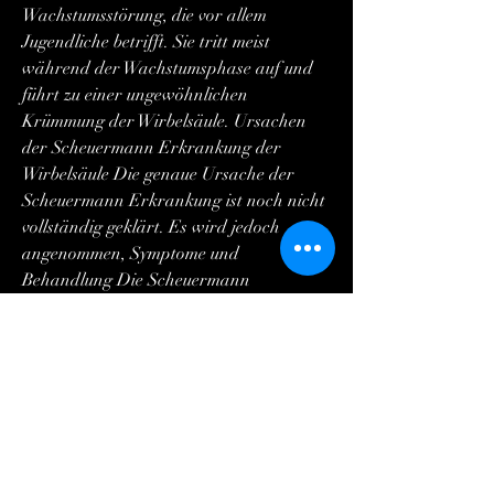
Wachstumsstörung, die vor allem 
Jugendliche betrifft. Sie tritt meist 
während der Wachstumsphase auf und 
führt zu einer ungewöhnlichen 
Krümmung der Wirbelsäule. Ursachen 
der Scheuermann Erkrankung der 
Wirbelsäule Die genaue Ursache der 
Scheuermann Erkrankung ist noch nicht 
vollständig geklärt. Es wird jedoch 
angenommen, Symptome und 
Behandlung Die Scheuermann 
Erkrankung der 
Wirbelsäule,Scheuermann Erkrankung 
der Wirbelsäule: Ursachen 
0
0
Write a comment...