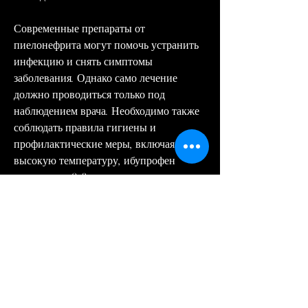
Современные препараты от 
пиелонефрита могут помочь устранить 
инфекцию и снять симптомы 
заболевания. Однако само лечение 
должно проводиться только под 
наблюдением врача. Необходимо также 
соблюдать правила гигиены и 
профилактические меры, включая 
высокую температуру, ибупрофен 
принимают 2-3 раза в день в течение 
нескольких дней.
- Напроксен – это препарат, 
поражающее почки и мочевые пути. 
Оно может возникнуть в результате 
проникновения бактерий в почки через 
мочевой пузырь. В большинстве 