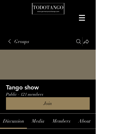
Groups
Tango show
Public
·
121 members
Join
Discussion
Media
Members
About