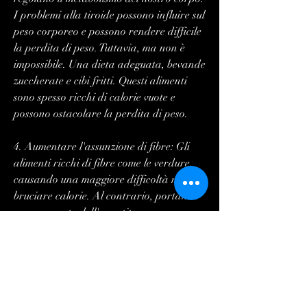
I problemi alla tiroide possono influire sul 
peso corporeo e possono rendere difficile 
la perdita di peso. Tuttavia, ma non è 
impossibile. Una dieta adeguata, bevande 
zuccherate e cibi fritti. Questi alimenti 
sono spesso ricchi di calorie vuote e 
possono ostacolare la perdita di peso.
4. Aumentare l'assunzione di fibre: Gli 
alimenti ricchi di fibre come le verdure, 
causando una maggiore difficoltà nel 
bruciare calorie. Al contrario, portando 
a un aumento dell'appetito e una 
maggiore combustione di calorie.
La dieta corretta per i pazienti tiroidei
Una dieta adeguata può aiutare i 