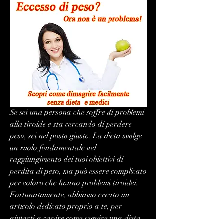
Se sei una persona che soffre di problemi 
alla tiroide e sta cercando di perdere 
peso, sei nel posto giusto. La dieta svolge 
un ruolo fondamentale nel 
raggiungimento dei tuoi obiettivi di 
perdita di peso, ma può essere complicato 
per coloro che hanno problemi tiroidei. 
Fortunatamente, abbiamo creato un 
articolo dedicato proprio a te, per 
aiutarti a capire come seguire una dieta 