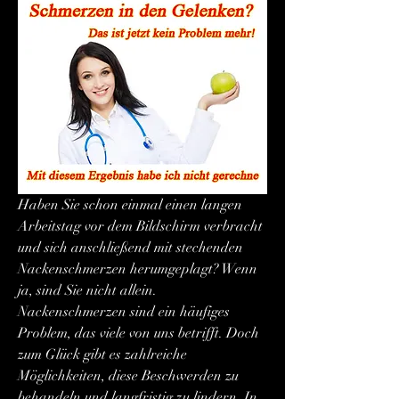
Haben Sie schon einmal einen langen 
Arbeitstag vor dem Bildschirm verbracht 
und sich anschließend mit stechenden 
Nackenschmerzen herumgeplagt? Wenn 
ja, sind Sie nicht allein. 
Nackenschmerzen sind ein häufiges 
Problem, das viele von uns betrifft. Doch 
zum Glück gibt es zahlreiche 
Möglichkeiten, diese Beschwerden zu 
behandeln und langfristig zu lindern. In 