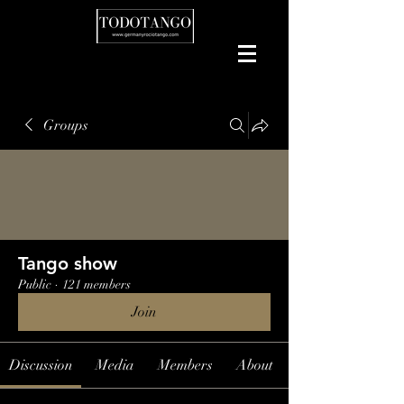
Groups
Tango show
Public
·
121 members
Join
Discussion
Media
Members
About