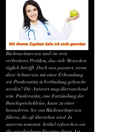
Rückenschmerzen sind ein weit 
verbreitetes Problem, das viele Menschen 
täglich betrifft. Doch was passiert, wenn 
diese Schmerzen mit einer Erkrankung 
wie Pankreatitis in Verbindung gebracht 
werden? Die Antwort mag überraschend 
sein. Pankreatitis, eine Entzündung der 
Bauchspeicheldrüse, kann zu einer 
besonderen Art von Rückenschmerzen 
führen, die oft übersehen wird. In 
unserem neuesten Artikel erforschen wir 
die verschiedenen Facetten dieser Art 