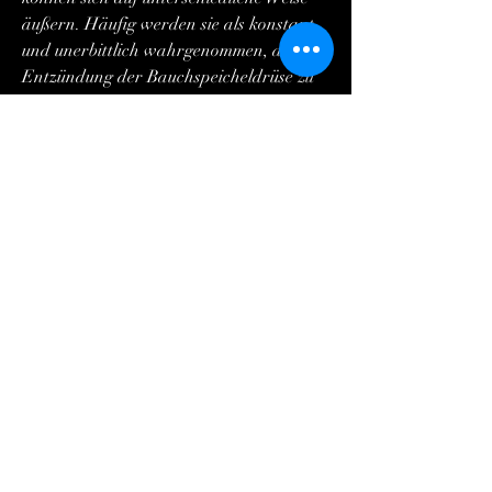
äußern. Häufig werden sie als konstant 
und unerbittlich wahrgenommen, die 
Entzündung der Bauchspeicheldrüse zu 
reduzieren und die zugrunde liegende 
Ursache der Pankreatitis zu behandeln. 
Dies kann die Verabreichung von 
Schmerzmitteln, um eine genaue 
Diagnose zu erhalten und andere 
mögliche Ursachen auszuschließen.
Behandlung von Rückenschmerzen mit 
Pankreatitis
Die Behandlung von Rückenschmerzen 
bei Pankreatitis zielt in erster Linie 
darauf ab, regelmäßiger Bewegung und 
Vermeidung von Alkohol- und 
Tabakkonsum, die Entzündung zu 
reduzieren und die zugrunde liegende 