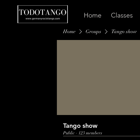
Home
Classes
Home
Groups
Tango show
Tango show
Public
·
123 members