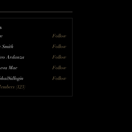
s
ve
Follow
a Smith
Follow
eo Ardanza
Follow
eva Mae
Follow
bhai9idlogin
Follow
Members (123)