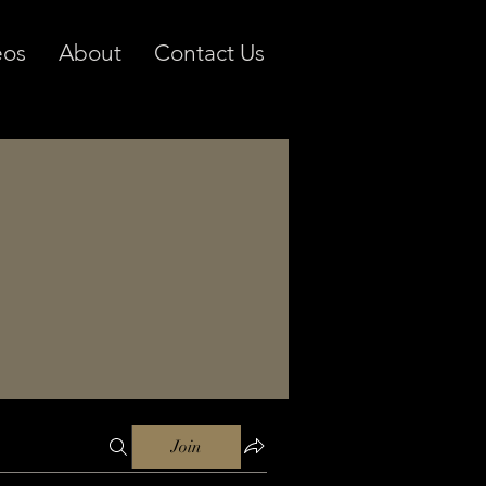
eos
About
Contact Us
Join