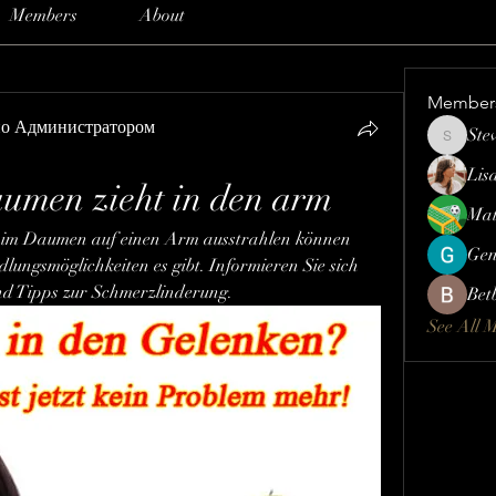
Members
About
Member
но Администратором
Ste
Steve
Lis
umen zieht in den arm
Mat
im Daumen auf einen Arm ausstrahlen können 
Gen
ngsmöglichkeiten es gibt. Informieren Sie sich 
nd Tipps zur Schmerzlinderung.
Bet
See All 