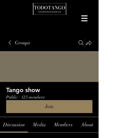
Groups
Tango show
Public
·
123 members
Join
Discussion
Media
Members
About