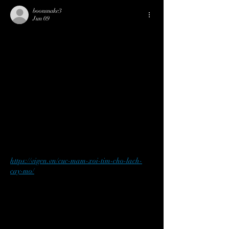
boonsnake3
Jun 09
Bảo tồn nguồn gen 
bản địa trong xây 
dựng đô thị sinh thái
Đảm bảo nguồn cây giống
Theo ghi nhận tại Trạm Lâm sinh và phát triển 
giống cây lâm nghiệp thuộc Ban quản lý rừng 
đặc dụng Bà Nà - Núi Chúa, 
https://vigen.vn/cuc-mam-xoi-tim-cho-lach-
cay-mo/
 hiện có hàng chục nghìn cây giống 
đang được gieo ươm, chuẩn bị xuất vườn, 
chuyển giao cho các đơn vị, địa phương để 
phục vụ Tết trồng cây đầu xuân Bính Ngọ 2026 
và mùa trồng rừng sắp đến.
Tại đây, có nhiều cây bản địa có giá trị đặc 