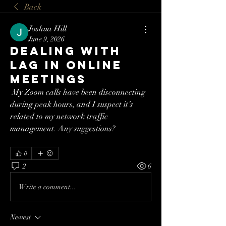
Back
Joshua Hill
June 9, 2026
Dealing with
lag in online
meetings
 My Zoom calls have been disconnecting 
during peak hours, and I suspect it’s 
related to my network traffic 
management. Any suggestions?
0
2
6
Write a comment...
Newest