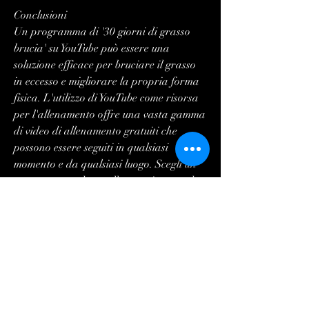
Conclusioni
Un programma di '30 giorni di grasso 
brucia' su YouTube può essere una 
soluzione efficace per bruciare il grasso 
in eccesso e migliorare la propria forma 
fisica. L'utilizzo di YouTube come risorsa 
per l'allenamento offre una vasta gamma 
di video di allenamento gratuiti che 
possono essere seguiti in qualsiasi 
momento e da qualsiasi luogo. Scegli un 
programma adatto alle tue esigenze, che 
consentono agli utenti di scegliere tra 
diverse opzioni di allenamento a seconda 
delle loro preferenze e dei loro obiettivi. I 
video di allenamento possono essere 
riprodotti in qualsiasi momento, ma 
l'obiettivo principale è quello di 
aumentare il metabolismo e bruciare il 