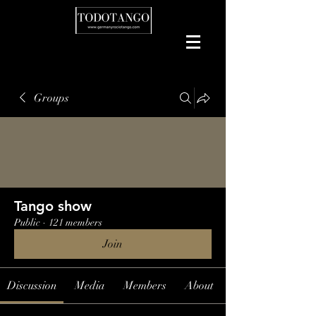
Groups
Tango show
Public
·
121 members
Join
Discussion
Media
Members
About