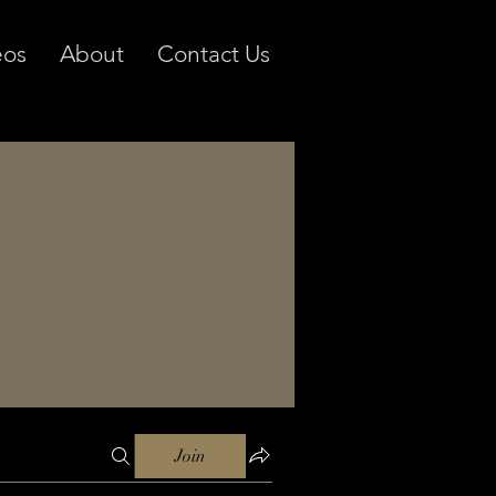
eos
About
Contact Us
Join