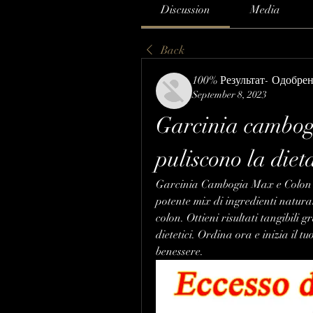
Discussion
Media
Back
100% Результат- Одобре
September 8, 2023
Garcinia cambogi
puliscono la die
Garcinia Cambogia Max e Colon Na
potente mix di ingredienti naturali
colon. Ottieni risultati tangibili 
dietetici. Ordina ora e inizia il t
benessere.