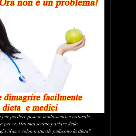
 per perdere peso in modo sicuro e naturale, 
 fa per te. Hai mai sentito parlare della 
a Max e colon naturale puliscono la dieta? 