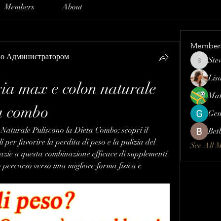
Members
About
Member
но Администратором
Ste
Steve
Lis
a max e colon naturale 
Mat
ta combo
Gen
turale Puliscono la Dieta Combo: scopri il 
Bet
 per favorire la perdita di peso e la pulizia del 
See All 
grazie a questa combinazione efficace di supplementi 
uo percorso verso una migliore forma fisica e 