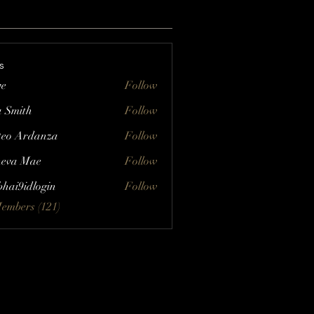
s
ve
Follow
a Smith
Follow
eo Ardanza
Follow
eva Mae
Follow
bhai9idlogin
Follow
Members (121)