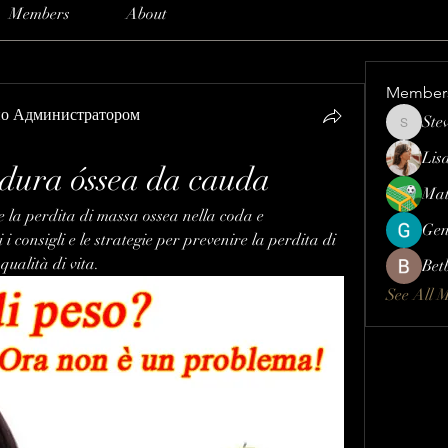
Members
About
Member
но Администратором
Ste
Steve
Lis
dura óssea da cauda
Mat
 la perdita di massa ossea nella coda e 
Gen
 consigli e le strategie per prevenire la perdita di 
qualità di vita.
Bet
See All 