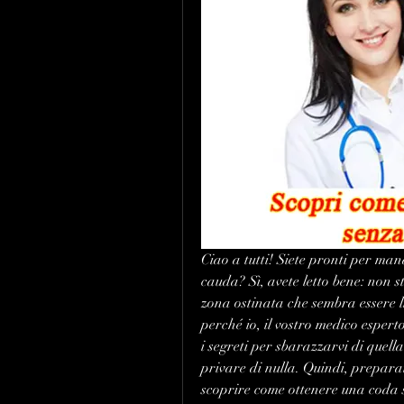
Ciao a tutti! Siete pronti per ma
cauda? Sì, avete letto bene: non s
zona ostinata che sembra essere lì
perché io, il vostro medico esperto
i segreti per sbarazzarvi di quell
privare di nulla. Quindi, preparate
scoprire come ottenere una coda so