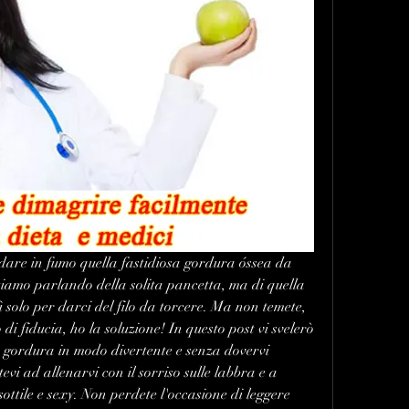
ndare in fumo quella fastidiosa gordura óssea da 
tiamo parlando della solita pancetta, ma di quella 
 solo per darci del filo da torcere. Ma non temete, 
 di fiducia, ho la soluzione! In questo post vi svelerò 
a gordura in modo divertente e senza dovervi 
vi ad allenarvi con il sorriso sulle labbra e a 
ttile e sexy. Non perdete l'occasione di leggere 