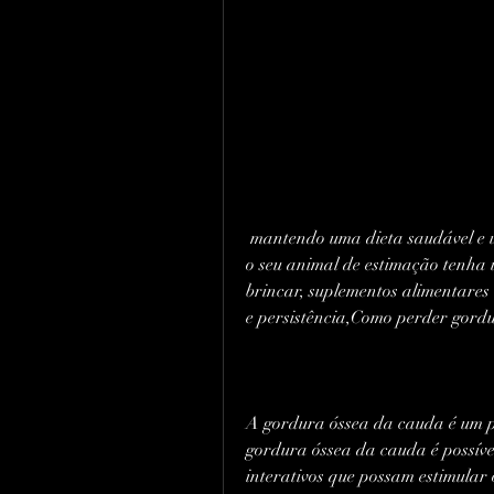
 mantendo uma dieta saudável e um plano de exercícios regular. Certifique-se de que 
o seu animal de estimação tenha 
brincar, suplementos alimentares
e persistência,Como perder gord
A gordura óssea da cauda é um p
gordura óssea da cauda é possíve
interativos que possam estimular 