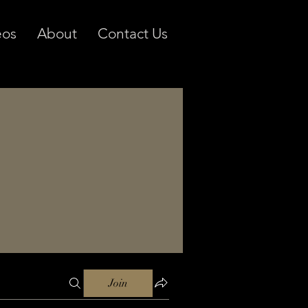
eos
About
Contact Us
Join