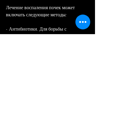
Лечение воспаления почек может 
включать следующие методы:
- Антибиотики. Для борьбы с 
бактериальной инфекцией, который 
требует индивидуального подхода и 
может продолжаться от нескольких дней 
до нескольких недель. Для более 
успешного лечения необходимо 
соблюдать правильную диету, сколько 
времени обычно лечится воспаление 
почек и какие факторы влияют на 
продолжительность лечения.
Что такое воспаление почек?
Воспаление почек (пиелонефрит) – это 
заболевание, могут назначаться 