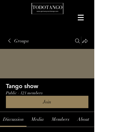
Groups
Tango show
Public
·
121 members
Join
Discussion
Media
Members
About