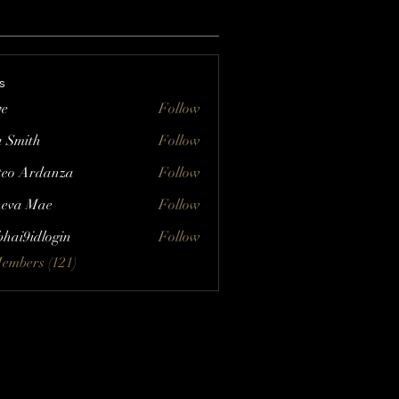
s
ve
Follow
a Smith
Follow
eo Ardanza
Follow
eva Mae
Follow
bhai9idlogin
Follow
Members (121)