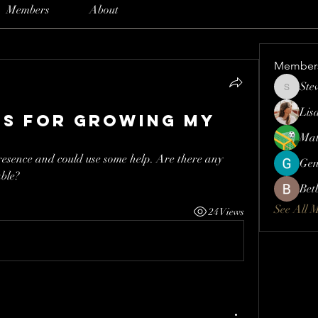
Members
About
Member
Ste
Steve
Lis
es for growing my
Mat
resence and could use some help. Are there any 
Gen
able?
Bet
See All 
24 Views