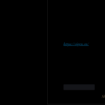
hiếm và đặc hữu của khu 
nghiên cứu thành công quy
đang tiến hành sản xuất đạ
phát triển nguồn gen dược
cây giống chất lượng cho t
nhiều giống cây dược liệu 
https://vigen.vn/
 Bằng cách
và đặc hữu được bảo tồn m
đó tạo ra lợi ích kép cho 
nguồn cây giống chất lượng
lượng sản phẩm, từ đó thú
trong khu vực.
Like
Reply
S