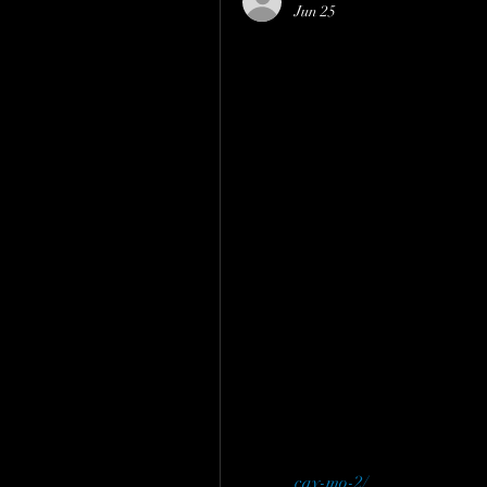
Jun 25
NHÂN GI
LIỆU BẰ
PHÁP NU
BÀO: TIỀ
DỤNG
Hiện nay, công nghệ nuôi 
giống cây trồng trên thế g
triệu cây giống sạch bệnh
cay-mo-2/
 bao gồm cây dượ