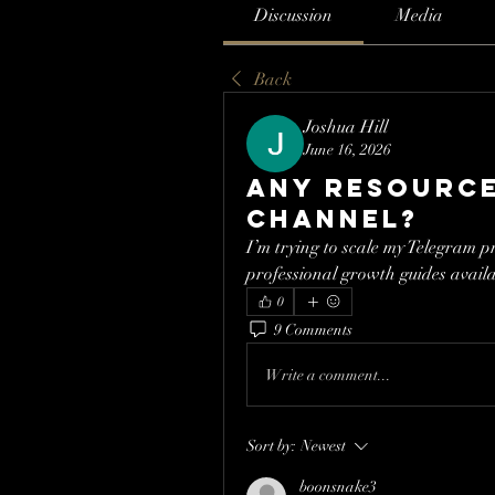
Discussion
Media
Back
Joshua Hill
June 16, 2026
Any resourc
channel?
I’m trying to scale my Telegram p
professional growth guides avail
0
9 Comments
Write a comment...
Sort by:
Newest
boonsnake3