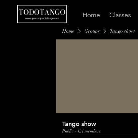
Home
Classes
Home
Groups
Tango show
Tango show
Public
·
121 members