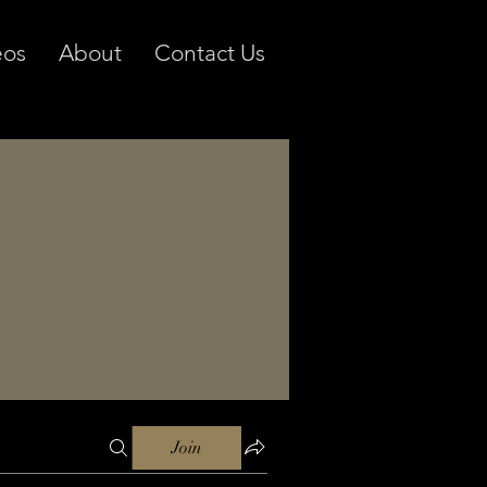
eos
About
Contact Us
Join