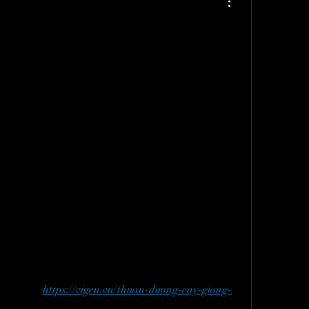
ỐNG CÂY DƯỢC 
NG PHƯƠNG 
ÔI CẤY MÔ TẾ 
M NĂNG VÀ ỨNG 
cấy mô tế bào thực vật đã được hơn 700 công ty 
iới áp dụng để nhân giống [1], sản xuất hàng trăm 
 mỗi năm, 
https://vigen.vn/thuan-duong-cay-giong-
c liệu, cây ăn quả, cây lương thực, cây hoa, cây 