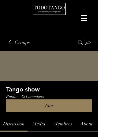
Groups
Tango show
Public
·
121 members
Join
Discussion
Media
Members
About