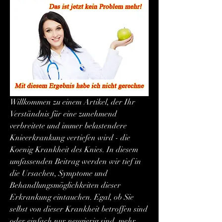
Willkommen zu einem Artikel, der Ihr 
Verständnis für eine zunehmend 
verbreitete und immer belastendere 
Knieerkrankung vertiefen wird - die 
Koenig Krankheit des Knies. In diesem 
umfassenden Beitrag werden wir tief in 
die Ursachen, Symptome und 
Behandlungsmöglichkeiten dieser 
Erkrankung eintauchen. Egal, ob Sie 
selbst von dieser Krankheit betroffen sind 
oder einfach nur neugierig sind, mehr 