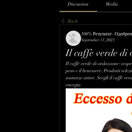
Discussion
Media
Back
100% Результат- Одобре
September 11, 2023
Il caffè verde di
Il caffè verde di otslazvane: scopr
peso e il benessere. Prodotti selezi
sostanze attive. Scegli il caffè v
energia.