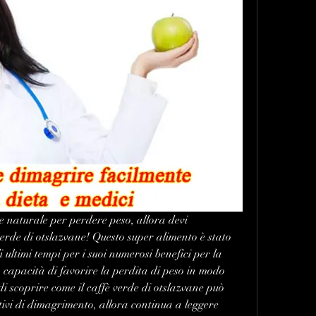
ne naturale per perdere peso, allora devi 
erde di otslazvane! Questo super alimento è stato 
ultimi tempi per i suoi numerosi benefici per la 
a capacità di favorire la perdita di peso in modo 
di scoprire come il caffè verde di otslazvane può 
ttivi di dimagrimento, allora continua a leggere 