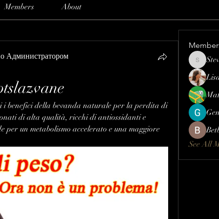
Members
About
Member
но Администратором
Ste
Steve
Lis
 otslazvane
Mat
i i benefici della bevanda naturale per la perdita di 
Gen
onati di alta qualità, ricchi di antiossidanti e 
erde per un metabolismo accelerato e una maggiore 
Bet
See All 