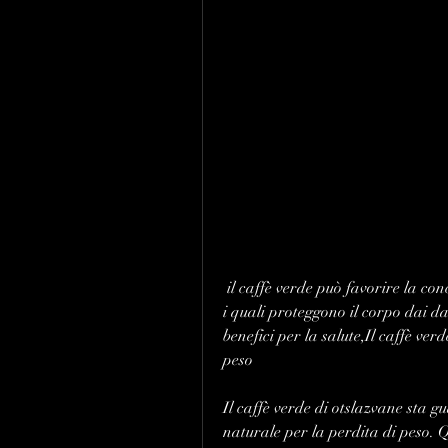
 il caffè verde può favorire la concentrazione mentale e aumentare i livelli di energia, 
i quali proteggono il corpo dai dan
benefici per la salute,Il caffè ver
peso
Il caffè verde di otslazvane sta
naturale per la perdita di peso. Q