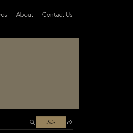
eos
About
Contact Us
Join