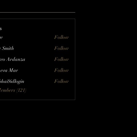
s
ve
Follow
a Smith
Follow
eo Ardanza
Follow
eva Mae
Follow
bhai9idlogin
Follow
Members (121)