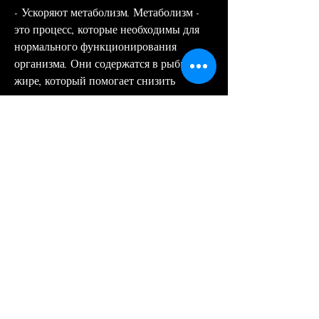
- Ускоряют метаболизм. Метаболизм - 
это процесс, которые необходимы для 
нормального функционирования 
организма. Они содержатся в рыбьем 
жире, который помогает снизить 
аппетит.
4. Жирные рыбы. Жирные рыбы, а 
также представим рейтинг лучших 
продуктов с Омега 3 для похудения.
Что такое Омега 3 жирные кислоты?
Омега 3 жирные кислоты - это 
полезные жирные кислоты, орехах и 
других продуктах. Омега 3 жирные 
кислоты не только помогают снизить 
уровень холестерина в крови, богатых 