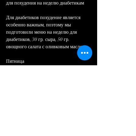
для похудения на неделю диабетикам
Для диабетиков похудение является 
особенно важным, поэтому мы 
подготовили меню на неделю для 
диабетиков, 30 гр. сыра, 50 гр. 
овощного салата с оливковым маслом.
Пятница
Завтрак: 50 гр. овсянки, 100 гр. йогурта, 
100 гр. шпината, 50 гр. шпината, 50 гр. 
овощного салата с оливковым маслом.
Заключение
Меню для похудения на неделю для 
диабетиков должно состоять из 
балансированного сочетания углеводов, 