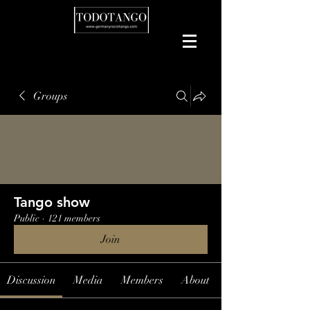
Groups
Tango show
Public
·
121 members
Join
Discussion
Media
Members
About