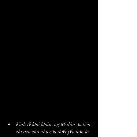
nay, bức tranh hoàn toàn khác: gian 
hàng vắng bóng khách, tiểu thương đứng 
ngồi không yên, nhiều người bắt đầu tháo 
chậu để bốc gốc.
Một số tiểu thương chia sẻ, chưa từng có 
năm nào mai lại ế đến vậy. Các chậu mai 
dáng đẹp, uốn thế công phu, vốn được 
định giá cả chục triệu đồng, nay cũng bị 
hạ xuống chỉ còn vài triệu, thậm chí vài 
trăm ngàn, nhưng vẫn khó bán.
Nguyên nhân từ sức mua 
giảm và thói quen tiêu dùng 
thay đổi
Giới buôn mai nhận định, có nhiều lý do 
dẫn đến tình trạng này:
Kinh tế khó khăn, người dân ưu tiên 
chi tiêu cho nhu cầu thiết yếu hơn là 