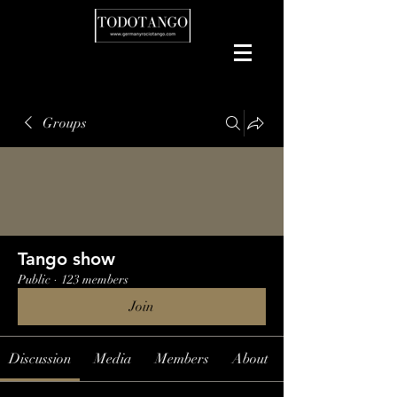
Groups
Tango show
Public
·
123 members
Join
Discussion
Media
Members
About