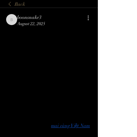
Back
boonsnake3
boonsnake3
August 22, 2025
Mai Tết Ế Ẩm Chưa 
Từng Có: Người Bán 
Ở Chợ Hoa Đà Nẵng 
"Đại Hạ Giá" Vẫn 
Chở Mai Về
Trưa 30 Tết Ất Tỵ 2025, tại chợ hoa Tết 
Đà Nẵng (khu vực cung Thể thao Tiên 
Sơn, quận Hải Châu), 
mai vàng Việt Nam
, 
khung cảnh trái ngược với những mùa 