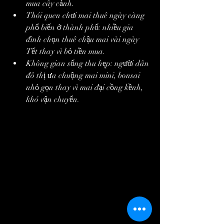
mua cây cảnh.
Thói quen chơi mai thuê ngày càng 
phổ biến ở thành phố: nhiều gia 
đình chọn thuê chậu mai vài ngày 
Tết thay vì bỏ tiền mua.
Không gian sống thu hẹp: người dân 
đô thị ưa chuộng mai mini, bonsai 
nhỏ gọn thay vì mai đại cồng kềnh, 
khó vận chuyển.
Chính những thay đổi này khiến lượng 
mai Bình Định vận chuyển ra các thành 
phố lớn bị tồn đọng, gây áp lực cho người 
bán.
Chợ hoa trầm lắng trong 
chiều cuối năm
Chiều 30 Tết, khi dòng người bắt đầu vội 
vã mua sắm đồ cúng, bánh mứt, hoa quả 
cho giao thừa, khu vực chợ hoa Tết tại 