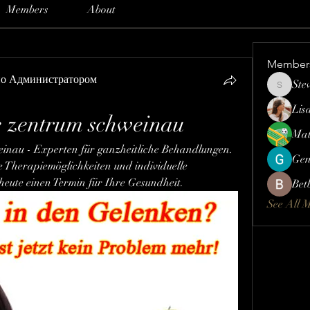
Members
About
Member
но Администратором
Ste
Steve
Lis
 zentrum schweinau
Mat
nau - Experten für ganzheitliche Behandlungen. 
Gen
e Therapiemöglichkeiten und individuelle 
heute einen Termin für Ihre Gesundheit.
Bet
See All 