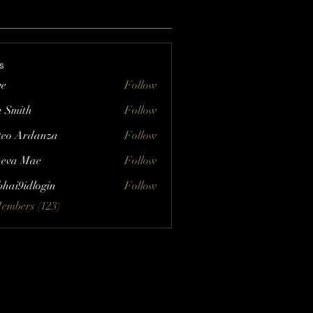
s
ve
Follow
a Smith
Follow
eo Ardanza
Follow
eva Mae
Follow
bhai9idlogin
Follow
Members (123)