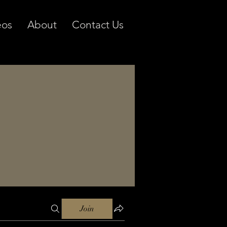
eos
About
Contact Us
Join